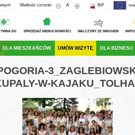
Zmniejsz rozmiar czcionki
Zwiększ rozmiar czcionki
awnych
Wielkość czcionki
A
BIP
TYWNA DG
SPRZEDAŻ NIERUCHOMOŚCI
WALCZYMY ZE SMOGIEM
INPO
DLA MIESZKAŃCÓW
UMÓW WIZYTĘ
DLA BIZNESU
POGORIA-3_ZAGLEBIOWSK
KUPALY-W-KAJAKU_TOLHA