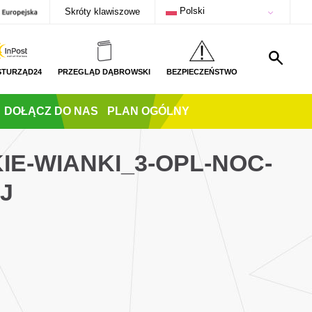
Polski
Skróty klawiszowe
STURZĄD24
PRZEGLĄD DĄBROWSKI
BEZPIECZEŃSTWO
DOŁĄCZ DO NAS
PLAN OGÓLNY
IE-WIANKI_3-OPL-NOC-
J