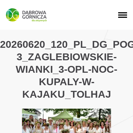
PRZEJDŹ DO MENU GŁÓWNEGO
PRZEJDŹ DO WYSZUKIWARKI
PRZEJDŹ DO TREŚCI
20260620_120_PL_DG_PO
3_ZAGLEBIOWSKIE-
WIANKI_3-OPL-NOC-
KUPALY-W-
KAJAKU_TOLHAJ