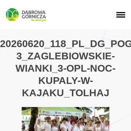
PRZEJDŹ DO MENU GŁÓWNEGO
PRZEJDŹ DO WYSZUKIWARKI
PRZEJDŹ DO TREŚCI
20260620_118_PL_DG_POG
3_ZAGLEBIOWSKIE-
WIANKI_3-OPL-NOC-
KUPALY-W-
KAJAKU_TOLHAJ