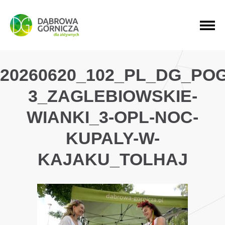
PRZEJDŹ DO MENU GŁÓWNEGO
PRZEJDŹ DO WYSZUKIWARKI
PRZEJDŹ DO TREŚCI
20260620_102_PL_DG_PO
3_ZAGLEBIOWSKIE-
WIANKI_3-OPL-NOC-
KUPALY-W-
KAJAKU_TOLHAJ