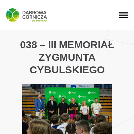
PRZEJDŹ DO MENU GŁÓWNEGO
PRZEJDŹ DO WYSZUKIWARKI
PRZEJDŹ DO TREŚCI
038 – III MEMORIAŁ
ZYGMUNTA
CYBULSKIEGO