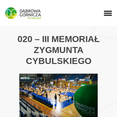
PRZEJDŹ DO MENU GŁÓWNEGO
PRZEJDŹ DO WYSZUKIWARKI
PRZEJDŹ DO TREŚCI
020 – III MEMORIAŁ
ZYGMUNTA
CYBULSKIEGO