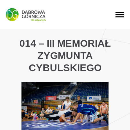
PRZEJDŹ DO MENU GŁÓWNEGO
PRZEJDŹ DO WYSZUKIWARKI
PRZEJDŹ DO TREŚCI
014 – III MEMORIAŁ
ZYGMUNTA
CYBULSKIEGO