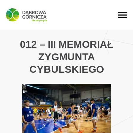
PRZEJDŹ DO MENU GŁÓWNEGO
PRZEJDŹ DO WYSZUKIWARKI
PRZEJDŹ DO TREŚCI
012 – III MEMORIAŁ
ZYGMUNTA
CYBULSKIEGO