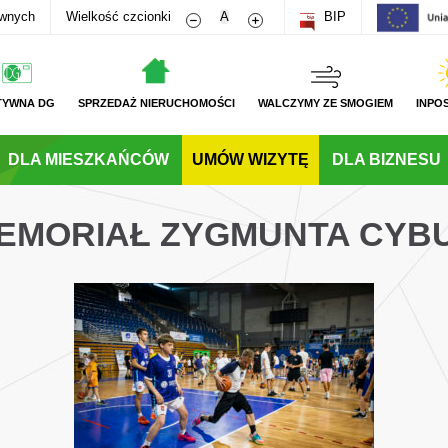
Zmniejsz rozmiar czcionki
Zwiększ rozmiar czcionki
awnych
Wielkość czcionki
A
BIP
TYWNA DG
SPRZEDAŻ NIERUCHOMOŚCI
WALCZYMY ZE SMOGIEM
INPO
DLA MIESZKAŃCÓW
UMÓW WIZYTĘ
DLA BIZNESU
I MEMORIAŁ ZYGMUNTA CY