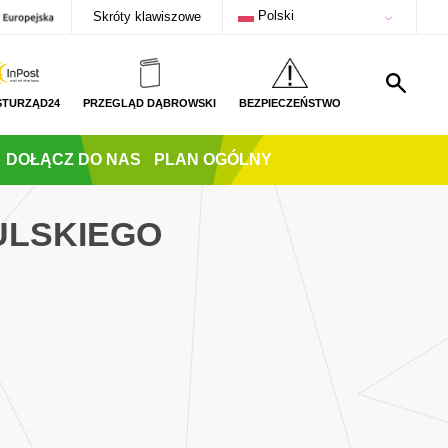
Polski
Skróty klawiszowe
STURZĄD24
PRZEGLĄD DĄBROWSKI
BEZPIECZEŃSTWO
DOŁĄCZ DO NAS
PLAN OGÓLNY
BULSKIEGO