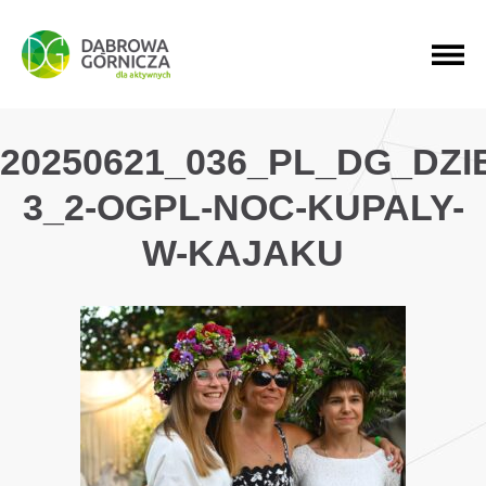
PRZEJDŹ DO MENU GŁÓWNEGO
PRZEJDŹ DO WYSZUKIWARKI
PRZEJDŹ DO TREŚCI
20250621_036_PL_DG_DZ
3_2-OGPL-NOC-KUPALY-
W-KAJAKU