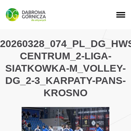
PRZEJDŹ DO MENU GŁÓWNEGO
PRZEJDŹ DO WYSZUKIWARKI
PRZEJDŹ DO TREŚCI
20260328_074_PL_DG_HW
CENTRUM_2-LIGA-
SIATKOWKA-M_VOLLEY-
DG_2-3_KARPATY-PANS-
KROSNO