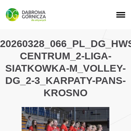
PRZEJDŹ DO MENU GŁÓWNEGO
PRZEJDŹ DO WYSZUKIWARKI
PRZEJDŹ DO TREŚCI
20260328_066_PL_DG_HW
CENTRUM_2-LIGA-
SIATKOWKA-M_VOLLEY-
DG_2-3_KARPATY-PANS-
KROSNO