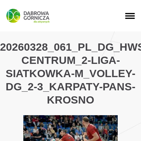
PRZEJDŹ DO MENU GŁÓWNEGO
PRZEJDŹ DO WYSZUKIWARKI
PRZEJDŹ DO TREŚCI
20260328_061_PL_DG_HW
CENTRUM_2-LIGA-
SIATKOWKA-M_VOLLEY-
DG_2-3_KARPATY-PANS-
KROSNO