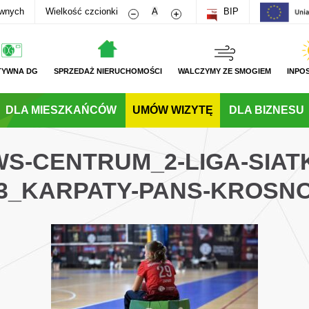
Zmniejsz rozmiar czcionki
Zwiększ rozmiar czcionki
awnych
Wielkość czcionki
A
BIP
TYWNA DG
SPRZEDAŻ NIERUCHOMOŚCI
WALCZYMY ZE SMOGIEM
INPO
DLA MIESZKAŃCÓW
UMÓW WIZYTĘ
DLA BIZNESU
WS-CENTRUM_2-LIGA-SIA
3_KARPATY-PANS-KROSN