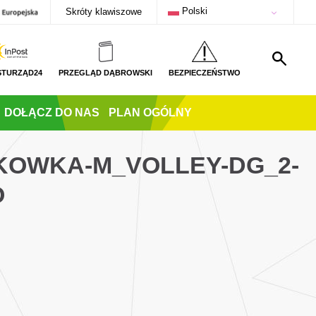
Polski
Skróty klawiszowe
STURZĄD24
PRZEGLĄD DĄBROWSKI
BEZPIECZEŃSTWO
DOŁĄCZ DO NAS
PLAN OGÓLNY
TKOWKA-M_VOLLEY-DG_2-
O