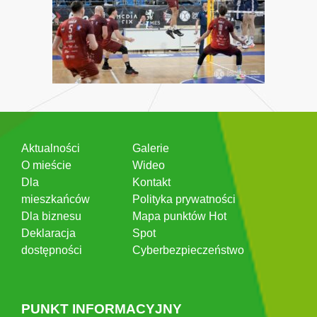
Aktualności
Galerie
O mieście
Wideo
Dla
Kontakt
mieszkańców
Polityka prywatności
Dla biznesu
Mapa punktów Hot
Deklaracja
Spot
dostępności
Cyberbezpieczeństwo
PUNKT INFORMACYJNY