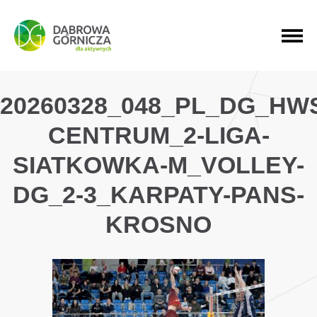
PRZEJDŹ DO MENU GŁÓWNEGO
PRZEJDŹ DO WYSZUKIWARKI
PRZEJDŹ DO TREŚCI
20260328_048_PL_DG_HW
CENTRUM_2-LIGA-
SIATKOWKA-M_VOLLEY-
DG_2-3_KARPATY-PANS-
KROSNO