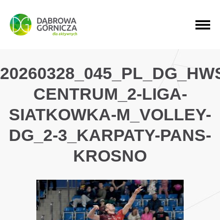
PRZEJDŹ DO MENU GŁÓWNEGO
PRZEJDŹ DO WYSZUKIWARKI
PRZEJDŹ DO TREŚCI
20260328_045_PL_DG_HW
CENTRUM_2-LIGA-
SIATKOWKA-M_VOLLEY-
DG_2-3_KARPATY-PANS-
KROSNO