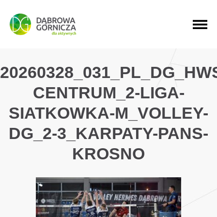
PRZEJDŹ DO MENU GŁÓWNEGO
PRZEJDŹ DO WYSZUKIWARKI
PRZEJDŹ DO TREŚCI
20260328_031_PL_DG_HW
CENTRUM_2-LIGA-
SIATKOWKA-M_VOLLEY-
DG_2-3_KARPATY-PANS-
KROSNO