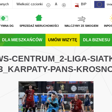
Zmniejsz rozmiar czcionki
Zwiększ rozmiar czcionki
awnych
Wielkość czcionki
A
BIP
TYWNA DG
SPRZEDAŻ NIERUCHOMOŚCI
WALCZYMY ZE SMOGIEM
INPO
DLA MIESZKAŃCÓW
UMÓW WIZYTĘ
DLA BIZNESU
WS-CENTRUM_2-LIGA-SIA
3_KARPATY-PANS-KROSN