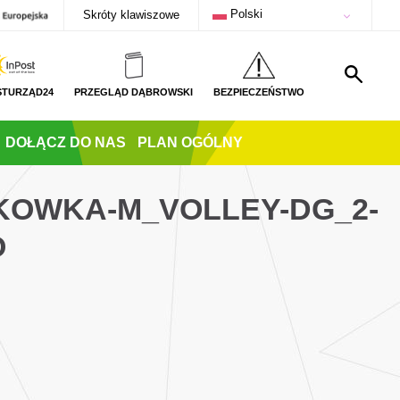
Polski
Skróty klawiszowe
STURZĄD24
PRZEGLĄD DĄBROWSKI
BEZPIECZEŃSTWO
DOŁĄCZ DO NAS
PLAN OGÓLNY
TKOWKA-M_VOLLEY-DG_2-
O