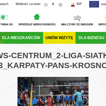
Zmniejsz rozmiar czcionki
Zwiększ rozmiar czcionki
awnych
Wielkość czcionki
A
BIP
TYWNA DG
SPRZEDAŻ NIERUCHOMOŚCI
WALCZYMY ZE SMOGIEM
INPO
DLA MIESZKAŃCÓW
UMÓW WIZYTĘ
DLA BIZNESU
WS-CENTRUM_2-LIGA-SIA
3_KARPATY-PANS-KROSN