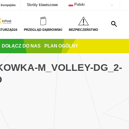
Polski
Skróty klawiszowe
STURZĄD24
PRZEGLĄD DĄBROWSKI
BEZPIECZEŃSTWO
DOŁĄCZ DO NAS
PLAN OGÓLNY
TKOWKA-M_VOLLEY-DG_2-
O