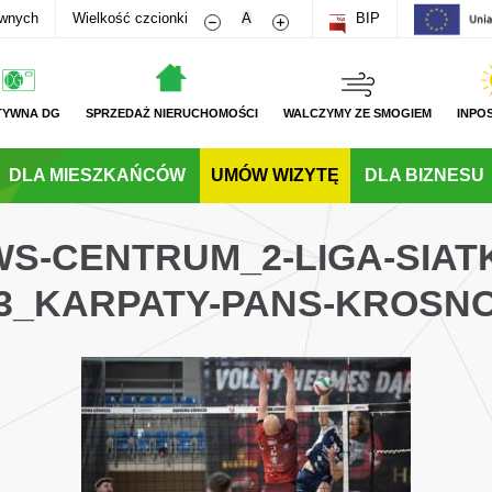
Zmniejsz rozmiar czcionki
Zwiększ rozmiar czcionki
awnych
Wielkość czcionki
A
BIP
TYWNA DG
SPRZEDAŻ NIERUCHOMOŚCI
WALCZYMY ZE SMOGIEM
INPO
DLA MIESZKAŃCÓW
UMÓW WIZYTĘ
DLA BIZNESU
WS-CENTRUM_2-LIGA-SIA
3_KARPATY-PANS-KROSN