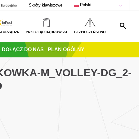
Polski
Skróty klawiszowe
STURZĄD24
PRZEGLĄD DĄBROWSKI
BEZPIECZEŃSTWO
DOŁĄCZ DO NAS
PLAN OGÓLNY
TKOWKA-M_VOLLEY-DG_2-
O