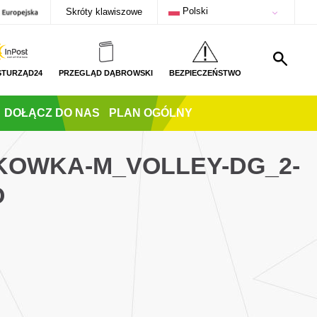
Polski
Skróty klawiszowe
STURZĄD24
PRZEGLĄD DĄBROWSKI
BEZPIECZEŃSTWO
DOŁĄCZ DO NAS
PLAN OGÓLNY
TKOWKA-M_VOLLEY-DG_2-
O