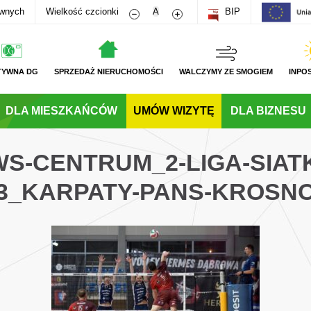
Zmniejsz rozmiar czcionki
Zwiększ rozmiar czcionki
awnych
Wielkość czcionki
A
BIP
TYWNA DG
SPRZEDAŻ NIERUCHOMOŚCI
WALCZYMY ZE SMOGIEM
INPO
DLA MIESZKAŃCÓW
UMÓW WIZYTĘ
DLA BIZNESU
WS-CENTRUM_2-LIGA-SIA
3_KARPATY-PANS-KROSN