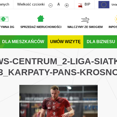
Zmniejsz rozmiar czcionki
Zwiększ rozmiar czcionki
awnych
Wielkość czcionki
A
BIP
TYWNA DG
SPRZEDAŻ NIERUCHOMOŚCI
WALCZYMY ZE SMOGIEM
INPO
DLA MIESZKAŃCÓW
UMÓW WIZYTĘ
DLA BIZNESU
WS-CENTRUM_2-LIGA-SIA
3_KARPATY-PANS-KROSN