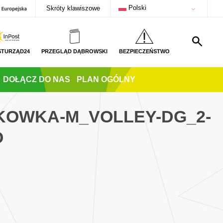
Polski
Skróty klawiszowe
STURZĄD24
PRZEGLĄD DĄBROWSKI
BEZPIECZEŃSTWO
DOŁĄCZ DO NAS
PLAN OGÓLNY
TKOWKA-M_VOLLEY-DG_2-
O