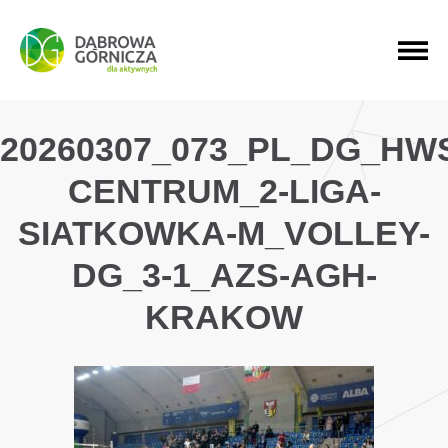
PRZEJDŹ DO MENU GŁÓWNEGO
PRZEJDŹ DO WYSZUKIWARKI
PRZEJDŹ DO TREŚCI
20260307_073_PL_DG_HW
CENTRUM_2-LIGA-
SIATKOWKA-M_VOLLEY-
DG_3-1_AZS-AGH-
KRAKOW