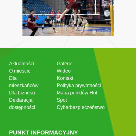
Aktualności
Galerie
O mieście
Wideo
Dla
Kontakt
mieszkańców
Polityka prywatności
Dla biznesu
Mapa punktów Hot
Deklaracja
Spot
dostępności
Cyberbezpieczeństwo
PUNKT INFORMACYJNY