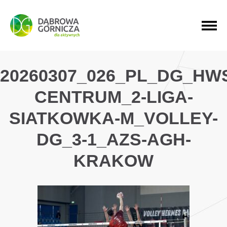
PRZEJDŹ DO MENU GŁÓWNEGO
PRZEJDŹ DO WYSZUKIWARKI
PRZEJDŹ DO TREŚCI
20260307_026_PL_DG_HW
CENTRUM_2-LIGA-
SIATKOWKA-M_VOLLEY-
DG_3-1_AZS-AGH-
KRAKOW