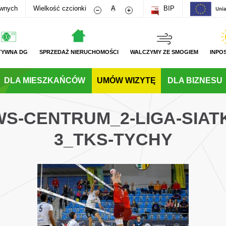
Zmniejsz rozmiar czcionki
Zwiększ rozmiar czcionki
awnych
Wielkość czcionki
A
BIP
TYWNA DG
SPRZEDAŻ NIERUCHOMOŚCI
WALCZYMY ZE SMOGIEM
INPO
DLA MIESZKAŃCÓW
UMÓW WIZYTĘ
DLA BIZNESU
WS-CENTRUM_2-LIGA-SIA
3_TKS-TYCHY