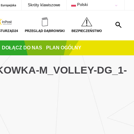
Polski
Skróty klawiszowe
STURZĄD24
PRZEGLĄD DĄBROWSKI
BEZPIECZEŃSTWO
DOŁĄCZ DO NAS
PLAN OGÓLNY
TKOWKA-M_VOLLEY-DG_1-