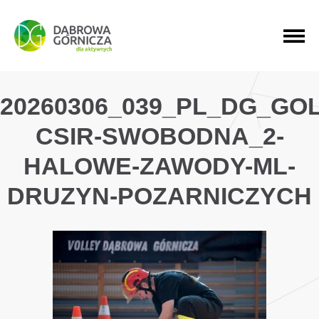
PRZEJDŹ DO MENU GŁÓWNEGO
PRZEJDŹ DO WYSZUKIWARKI
PRZEJDŹ DO TREŚCI
20260306_039_PL_DG_GO
CSIR-SWOBODNA_2-
HALOWE-ZAWODY-ML-
DRUZYN-POZARNICZYCH