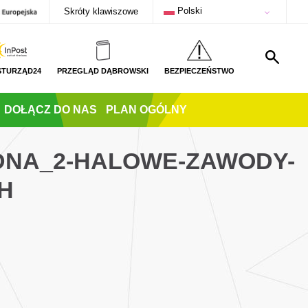
Polski
Skróty klawiszowe
STURZĄD24
PRZEGLĄD DĄBROWSKI
BEZPIECZEŃSTWO
DOŁĄCZ DO NAS
PLAN OGÓLNY
DNA_2-HALOWE-ZAWODY-
H