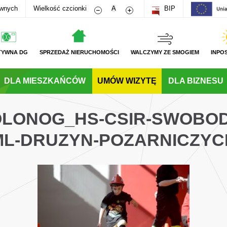
Zmniejsz rozmiar czcionki
Zwiększ rozmiar czcionki
awnych
Wielkość czcionki
A
BIP
TYWNA DG
SPRZEDAŻ NIERUCHOMOŚCI
WALCZYMY ZE SMOGIEM
INPO
DLA MIESZKAŃCÓW
UMÓW WIZYTĘ
DLA BIZNESU
GOLONOG_HS-CSIR-SWOBO
ML-DRUZYN-POZARNICZYC