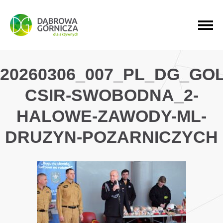
PRZEJDŹ DO MENU GŁÓWNEGO
PRZEJDŹ DO WYSZUKIWARKI
PRZEJDŹ DO TREŚCI
20260306_007_PL_DG_GO
CSIR-SWOBODNA_2-
HALOWE-ZAWODY-ML-
DRUZYN-POZARNICZYCH