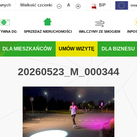
Zmniejsz rozmiar czcionki
Zwiększ rozmiar czcionki
awnych
Wielkość czcionki
A
BIP
TYWNA DG
SPRZEDAŻ NIERUCHOMOŚCI
WALCZYMY ZE SMOGIEM
INPO
DLA MIESZKAŃCÓW
UMÓW WIZYTĘ
DLA BIZNESU
20260523_M_000344