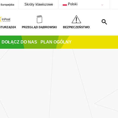
Polski
Skróty klawiszowe
STURZĄD24
PRZEGLĄD DĄBROWSKI
BEZPIECZEŃSTWO
DOŁĄCZ DO NAS
PLAN OGÓLNY