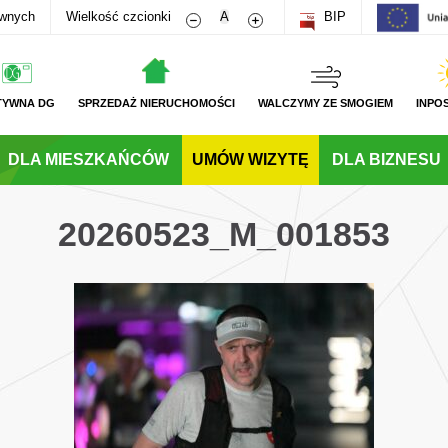
Zmniejsz rozmiar czcionki
Zwiększ rozmiar czcionki
awnych
Wielkość czcionki
A
BIP
TYWNA DG
SPRZEDAŻ NIERUCHOMOŚCI
WALCZYMY ZE SMOGIEM
INPO
DLA MIESZKAŃCÓW
UMÓW WIZYTĘ
DLA BIZNESU
20260523_M_001853