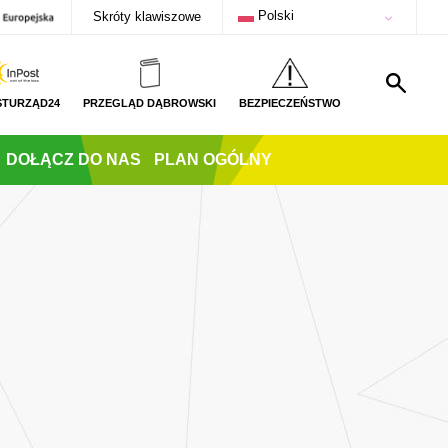
Polski
Skróty klawiszowe
STURZĄD24
PRZEGLĄD DĄBROWSKI
BEZPIECZEŃSTWO
DOŁĄCZ DO NAS
PLAN OGÓLNY