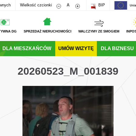
Zmniejsz rozmiar czcionki
Zwiększ rozmiar czcionki
awnych
Wielkość czcionki
A
BIP
TYWNA DG
SPRZEDAŻ NIERUCHOMOŚCI
WALCZYMY ZE SMOGIEM
INPO
DLA MIESZKAŃCÓW
UMÓW WIZYTĘ
DLA BIZNESU
20260523_M_001839