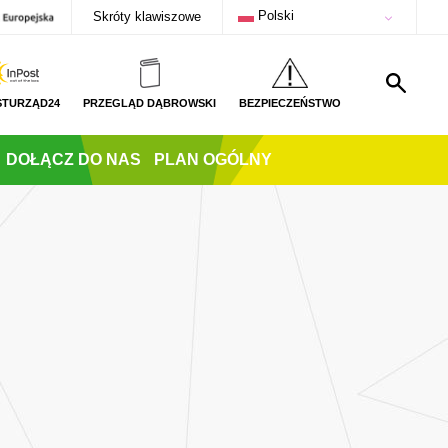
Polski
Skróty klawiszowe
STURZĄD24
PRZEGLĄD DĄBROWSKI
BEZPIECZEŃSTWO
DOŁĄCZ DO NAS
PLAN OGÓLNY