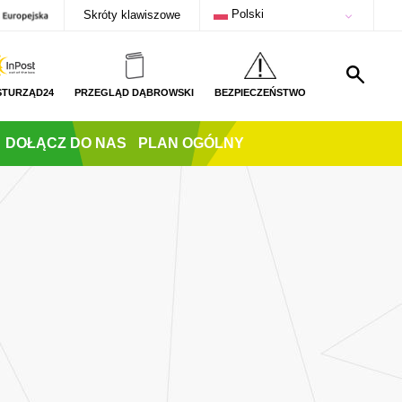
Polski
Skróty klawiszowe
STURZĄD24
PRZEGLĄD DĄBROWSKI
BEZPIECZEŃSTWO
DOŁĄCZ DO NAS
PLAN OGÓLNY