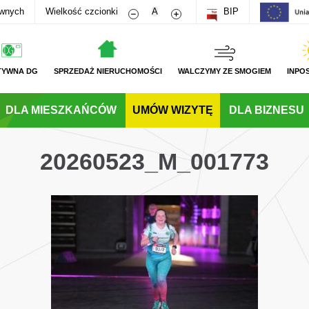
Zmniejsz rozmiar czcionki
Zwiększ rozmiar czcionki
awnych
Wielkość czcionki
A
BIP
TYWNA DG
SPRZEDAŻ NIERUCHOMOŚCI
WALCZYMY ZE SMOGIEM
INPO
DLA MIESZKAŃCÓW
UMÓW WIZYTĘ
DLA BIZNESU
20260523_M_001773