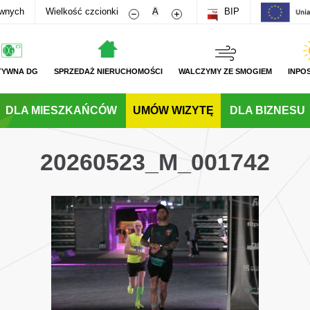
Zmniejsz rozmiar czcionki
Zwiększ rozmiar czcionki
awnych
Wielkość czcionki
A
BIP
TYWNA DG
SPRZEDAŻ NIERUCHOMOŚCI
WALCZYMY ZE SMOGIEM
INPO
DLA MIESZKAŃCÓW
UMÓW WIZYTĘ
DLA BIZNESU
20260523_M_001742