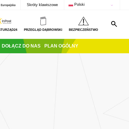
Polski
Skróty klawiszowe
STURZĄD24
PRZEGLĄD DĄBROWSKI
BEZPIECZEŃSTWO
DOŁĄCZ DO NAS
PLAN OGÓLNY