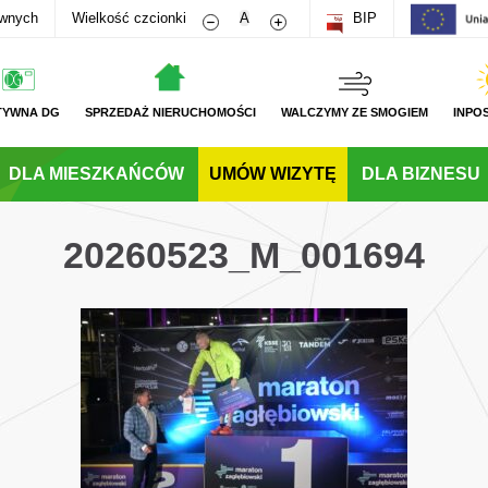
Zmniejsz rozmiar czcionki
Zwiększ rozmiar czcionki
awnych
Wielkość czcionki
A
BIP
TYWNA DG
SPRZEDAŻ NIERUCHOMOŚCI
WALCZYMY ZE SMOGIEM
INPO
DLA MIESZKAŃCÓW
UMÓW WIZYTĘ
DLA BIZNESU
20260523_M_001694