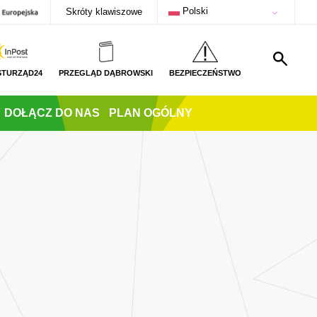
Polski
Skróty klawiszowe
STURZĄD24
PRZEGLĄD DĄBROWSKI
BEZPIECZEŃSTWO
DOŁĄCZ DO NAS
PLAN OGÓLNY