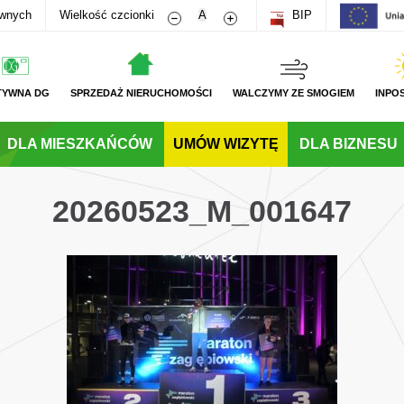
Zmniejsz rozmiar czcionki
Zwiększ rozmiar czcionki
awnych
Wielkość czcionki
A
BIP
TYWNA DG
SPRZEDAŻ NIERUCHOMOŚCI
WALCZYMY ZE SMOGIEM
INPO
DLA MIESZKAŃCÓW
UMÓW WIZYTĘ
DLA BIZNESU
20260523_M_001647