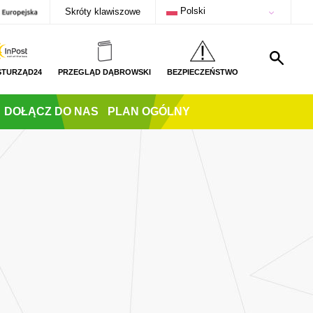
Polski
Skróty klawiszowe
STURZĄD24
PRZEGLĄD DĄBROWSKI
BEZPIECZEŃSTWO
DOŁĄCZ DO NAS
PLAN OGÓLNY