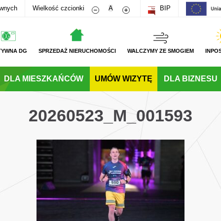
Zmniejsz rozmiar czcionki
Zwiększ rozmiar czcionki
awnych
Wielkość czcionki
A
BIP
TYWNA DG
SPRZEDAŻ NIERUCHOMOŚCI
WALCZYMY ZE SMOGIEM
INPO
DLA MIESZKAŃCÓW
UMÓW WIZYTĘ
DLA BIZNESU
20260523_M_001593