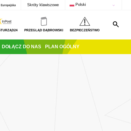
Polski
Skróty klawiszowe
STURZĄD24
PRZEGLĄD DĄBROWSKI
BEZPIECZEŃSTWO
DOŁĄCZ DO NAS
PLAN OGÓLNY