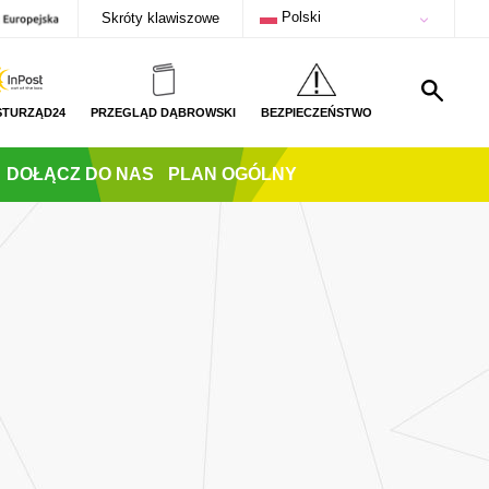
Polski
Skróty klawiszowe
STURZĄD24
PRZEGLĄD DĄBROWSKI
BEZPIECZEŃSTWO
DOŁĄCZ DO NAS
PLAN OGÓLNY