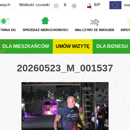
Zmniejsz rozmiar czcionki
Zwiększ rozmiar czcionki
awnych
Wielkość czcionki
A
BIP
TYWNA DG
SPRZEDAŻ NIERUCHOMOŚCI
WALCZYMY ZE SMOGIEM
INPO
DLA MIESZKAŃCÓW
UMÓW WIZYTĘ
DLA BIZNESU
20260523_M_001537