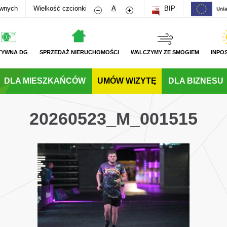
Zmniejsz rozmiar czcionki
Zwiększ rozmiar czcionki
awnych
Wielkość czcionki
A
BIP
TYWNA DG
SPRZEDAŻ NIERUCHOMOŚCI
WALCZYMY ZE SMOGIEM
INPO
DLA MIESZKAŃCÓW
UMÓW WIZYTĘ
DLA BIZNESU
20260523_M_001515