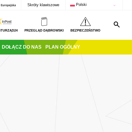
Polski
Skróty klawiszowe
STURZĄD24
PRZEGLĄD DĄBROWSKI
BEZPIECZEŃSTWO
DOŁĄCZ DO NAS
PLAN OGÓLNY