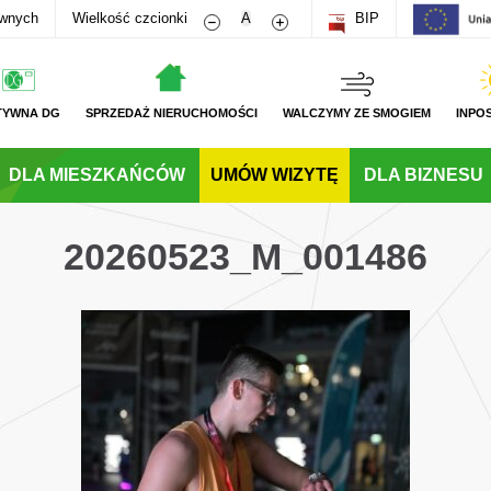
Zmniejsz rozmiar czcionki
Zwiększ rozmiar czcionki
awnych
Wielkość czcionki
A
BIP
TYWNA DG
SPRZEDAŻ NIERUCHOMOŚCI
WALCZYMY ZE SMOGIEM
INPO
DLA MIESZKAŃCÓW
UMÓW WIZYTĘ
DLA BIZNESU
20260523_M_001486