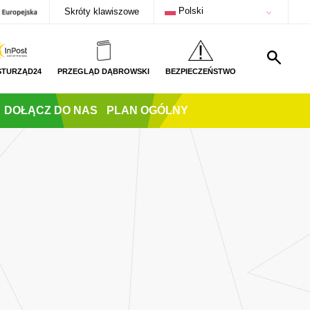
Polski
Skróty klawiszowe
STURZĄD24
PRZEGLĄD DĄBROWSKI
BEZPIECZEŃSTWO
DOŁĄCZ DO NAS
PLAN OGÓLNY