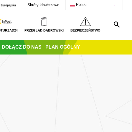
Polski
Skróty klawiszowe
STURZĄD24
PRZEGLĄD DĄBROWSKI
BEZPIECZEŃSTWO
DOŁĄCZ DO NAS
PLAN OGÓLNY