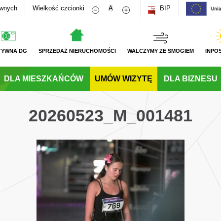
Zmniejsz rozmiar czcionki
Zwiększ rozmiar czcionki
awnych
Wielkość czcionki
A
BIP
TYWNA DG
SPRZEDAŻ NIERUCHOMOŚCI
WALCZYMY ZE SMOGIEM
INPO
DLA MIESZKAŃCÓW
UMÓW WIZYTĘ
DLA BIZNESU
20260523_M_001481