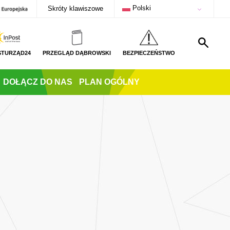
Polski
Skróty klawiszowe
STURZĄD24
PRZEGLĄD DĄBROWSKI
BEZPIECZEŃSTWO
DOŁĄCZ DO NAS
PLAN OGÓLNY