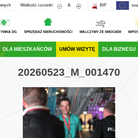
Zmniejsz rozmiar czcionki
Zwiększ rozmiar czcionki
awnych
Wielkość czcionki
A
BIP
TYWNA DG
SPRZEDAŻ NIERUCHOMOŚCI
WALCZYMY ZE SMOGIEM
INPO
DLA MIESZKAŃCÓW
UMÓW WIZYTĘ
DLA BIZNESU
20260523_M_001470