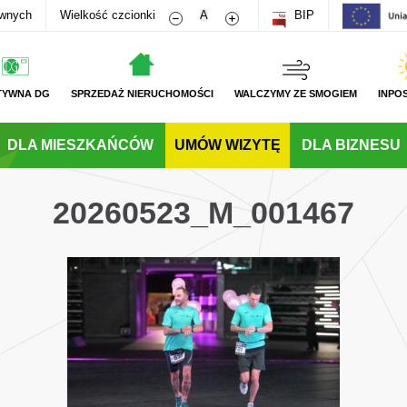
Zmniejsz rozmiar czcionki
Zwiększ rozmiar czcionki
awnych
Wielkość czcionki
A
BIP
TYWNA DG
SPRZEDAŻ NIERUCHOMOŚCI
WALCZYMY ZE SMOGIEM
INPO
DLA MIESZKAŃCÓW
UMÓW WIZYTĘ
DLA BIZNESU
20260523_M_001467