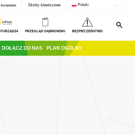
Polski
Skróty klawiszowe
STURZĄD24
PRZEGLĄD DĄBROWSKI
BEZPIECZEŃSTWO
DOŁĄCZ DO NAS
PLAN OGÓLNY