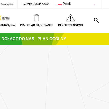
Polski
Skróty klawiszowe
STURZĄD24
PRZEGLĄD DĄBROWSKI
BEZPIECZEŃSTWO
DOŁĄCZ DO NAS
PLAN OGÓLNY