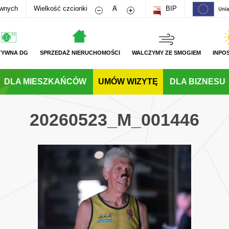
Zmniejsz rozmiar czcionki
Zwiększ rozmiar czcionki
awnych
Wielkość czcionki
A
BIP
TYWNA DG
SPRZEDAŻ NIERUCHOMOŚCI
WALCZYMY ZE SMOGIEM
INPO
DLA MIESZKAŃCÓW
UMÓW WIZYTĘ
DLA BIZNESU
20260523_M_001446