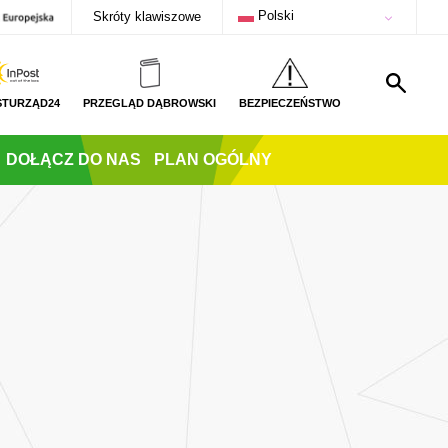
Polski
Skróty klawiszowe
STURZĄD24
PRZEGLĄD DĄBROWSKI
BEZPIECZEŃSTWO
DOŁĄCZ DO NAS
PLAN OGÓLNY