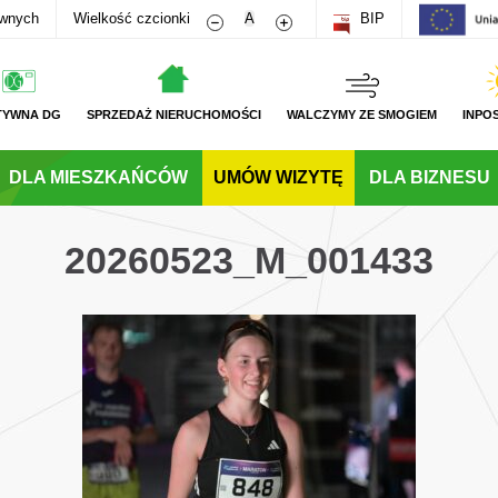
Zmniejsz rozmiar czcionki
Zwiększ rozmiar czcionki
awnych
Wielkość czcionki
A
BIP
TYWNA DG
SPRZEDAŻ NIERUCHOMOŚCI
WALCZYMY ZE SMOGIEM
INPO
DLA MIESZKAŃCÓW
UMÓW WIZYTĘ
DLA BIZNESU
20260523_M_001433