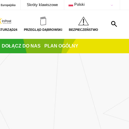
Polski
Skróty klawiszowe
STURZĄD24
PRZEGLĄD DĄBROWSKI
BEZPIECZEŃSTWO
DOŁĄCZ DO NAS
PLAN OGÓLNY