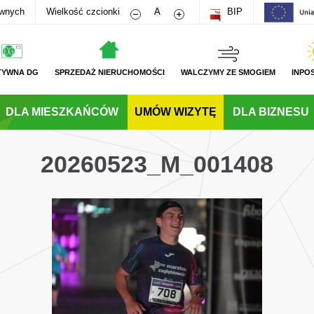
Zmniejsz rozmiar czcionki
Zwiększ rozmiar czcionki
awnych
Wielkość czcionki
A
BIP
TYWNA DG
SPRZEDAŻ NIERUCHOMOŚCI
WALCZYMY ZE SMOGIEM
INPO
DLA MIESZKAŃCÓW
UMÓW WIZYTĘ
DLA BIZNESU
20260523_M_001408