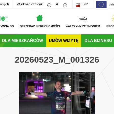
Zmniejsz rozmiar czcionki
Zwiększ rozmiar czcionki
awnych
Wielkość czcionki
A
BIP
TYWNA DG
SPRZEDAŻ NIERUCHOMOŚCI
WALCZYMY ZE SMOGIEM
INPO
DLA MIESZKAŃCÓW
UMÓW WIZYTĘ
DLA BIZNESU
20260523_M_001326