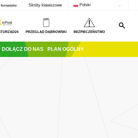
Polski
Skróty klawiszowe
STURZĄD24
PRZEGLĄD DĄBROWSKI
BEZPIECZEŃSTWO
DOŁĄCZ DO NAS
PLAN OGÓLNY