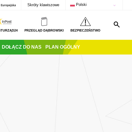
Polski
Skróty klawiszowe
STURZĄD24
PRZEGLĄD DĄBROWSKI
BEZPIECZEŃSTWO
DOŁĄCZ DO NAS
PLAN OGÓLNY