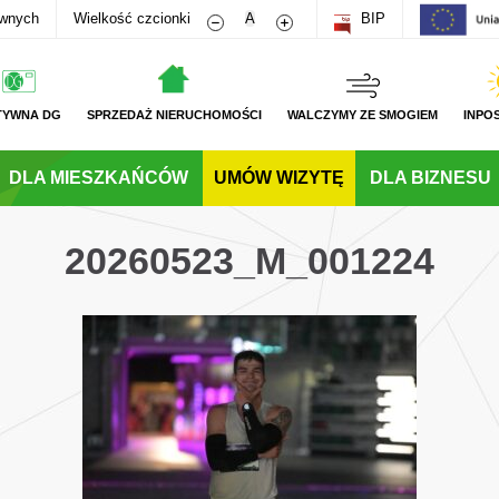
Zmniejsz rozmiar czcionki
Zwiększ rozmiar czcionki
awnych
Wielkość czcionki
A
BIP
TYWNA DG
SPRZEDAŻ NIERUCHOMOŚCI
WALCZYMY ZE SMOGIEM
INPO
DLA MIESZKAŃCÓW
UMÓW WIZYTĘ
DLA BIZNESU
20260523_M_001224