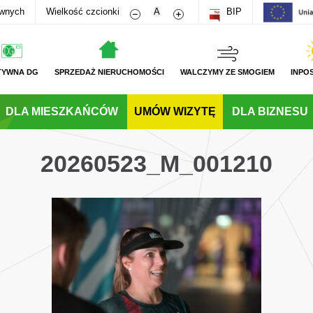
Zmniejsz rozmiar czcionki
Zwiększ rozmiar czcionki
awnych
Wielkość czcionki
A
BIP
TYWNA DG
SPRZEDAŻ NIERUCHOMOŚCI
WALCZYMY ZE SMOGIEM
INPO
DLA MIESZKAŃCÓW
UMÓW WIZYTĘ
DLA BIZNESU
20260523_M_001210