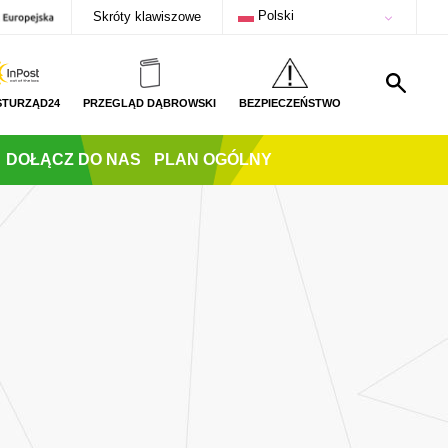
Polski
Skróty klawiszowe
STURZĄD24
PRZEGLĄD DĄBROWSKI
BEZPIECZEŃSTWO
DOŁĄCZ DO NAS
PLAN OGÓLNY