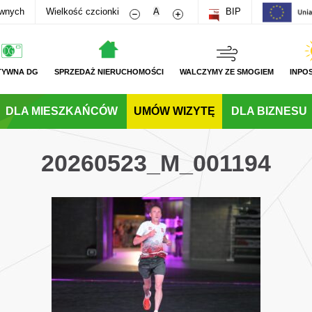
Zmniejsz rozmiar czcionki
Zwiększ rozmiar czcionki
awnych
Wielkość czcionki
A
BIP
TYWNA DG
SPRZEDAŻ NIERUCHOMOŚCI
WALCZYMY ZE SMOGIEM
INPO
DLA MIESZKAŃCÓW
UMÓW WIZYTĘ
DLA BIZNESU
20260523_M_001194