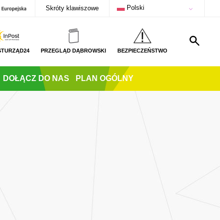
Polski
Skróty klawiszowe
STURZĄD24
PRZEGLĄD DĄBROWSKI
BEZPIECZEŃSTWO
DOŁĄCZ DO NAS
PLAN OGÓLNY