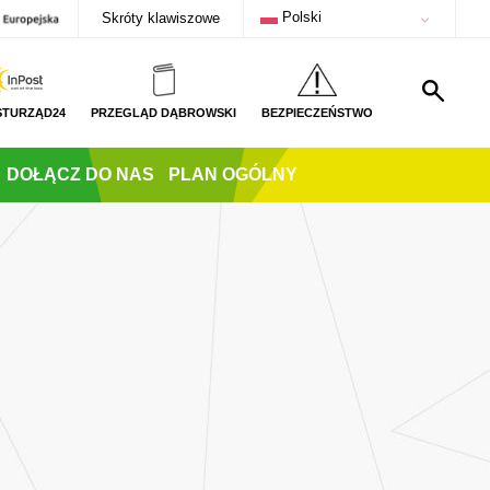
Polski
Skróty klawiszowe
STURZĄD24
PRZEGLĄD DĄBROWSKI
BEZPIECZEŃSTWO
DOŁĄCZ DO NAS
PLAN OGÓLNY