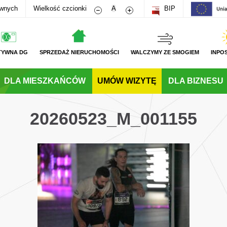
Zmniejsz rozmiar czcionki
Zwiększ rozmiar czcionki
awnych
Wielkość czcionki
A
BIP
TYWNA DG
SPRZEDAŻ NIERUCHOMOŚCI
WALCZYMY ZE SMOGIEM
INPO
DLA MIESZKAŃCÓW
UMÓW WIZYTĘ
DLA BIZNESU
20260523_M_001155